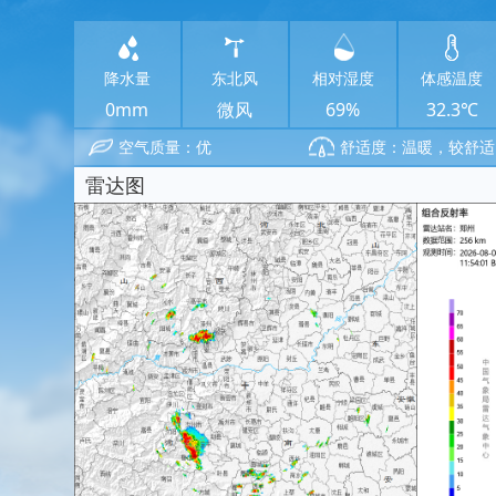
降水量
东北风
相对湿度
体感温度
0mm
微风
69%
32.3℃
空气质量：优
舒适度：温暖，较舒适
雷达图