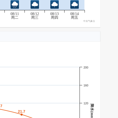
08/11
08/12
08/13
08/14
周二
周三
周四
周五
中央气象台
200
160
120
.7
.7
降水(mm)
21.7
21.7