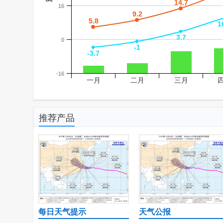
14.7
14.7
16
9.2
9.2
5.8
5.8
1
1
3.7
3.7
0
-1
-1
-3.7
-3.7
-16
一月
二月
三月
推荐产品
每日天气提示
天气公报