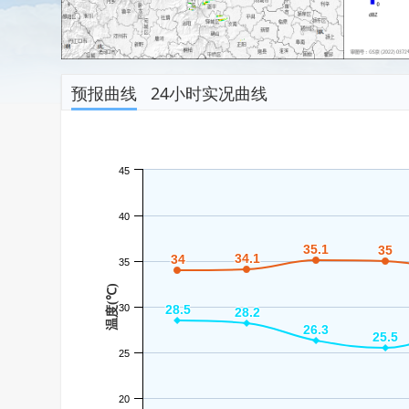
预报曲线
24小时实况曲线
45
40
35.1
35.1
35
35
34.1
34.1
34
34
35
温度(℃)
30
28.5
28.5
28.2
28.2
26.3
26.3
25.5
25.5
25
20