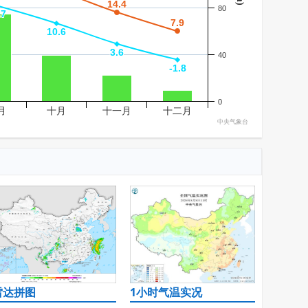
14.4
14.4
80
.7
.7
7.9
7.9
10.6
10.6
3.6
3.6
40
-1.8
-1.8
0
月
十月
十一月
十二月
中央气象台
雷达拼图
1小时气温实况