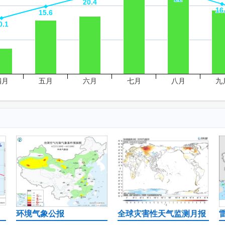
20.4
20.4
16
16
15.6
15.6
0.1
0.1
四月
五月
六月
七月
八月
九
环境气象公报
全球灾害性天气监测月报