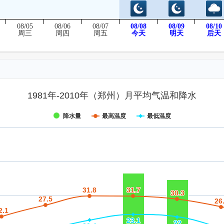
08/05
08/06
08/07
08/08
08/09
08/10
后天
周三
周四
周五
今天
明天
1981年-2010年（郑州）月平均气温和降水
降水量
最高温度
最低温度
31.8
31.8
31.7
31.7
30.3
30.3
27.5
27.5
26
26
2.1
2.1
23.1
23.1
22
22