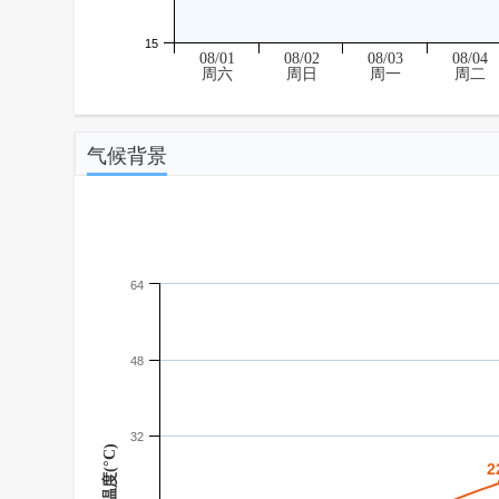
15
08/01
08/02
08/03
08/04
周六
周日
周一
周二
气候背景
64
48
32
温度(°C)
2
2