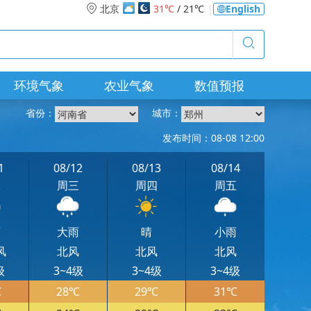
北京
31℃
/ 21℃
|
English
环境气象
农业气象
数值预报
省份：
城市：
发布时间：08-08 12:00
1
08/12
08/13
08/14
二
周三
周四
周五
雨
大雨
晴
小雨
风
北风
北风
北风
级
3~4级
3~4级
3~4级
℃
28℃
29℃
31℃