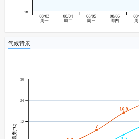
10
08/03
08/04
08/05
08/06
08
周一
周二
周三
周四
周
气候背景
36
24
16.9
16.9
12
温度(°C)
7
7
4.5
4.5