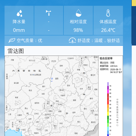
降水量
-
相对湿度
体感温度
0mm
-
98%
26.4℃
空气质量：优
舒适度：温暖，较舒适
雷达图