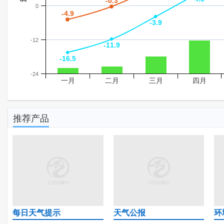
-0.3
-0.3
0
-4.9
-4.9
-3.9
-3.9
-12
-11.9
-11.9
-16.5
-16.5
-24
一月
二月
三月
四月
推荐产品
每日天气提示
天气公报
环