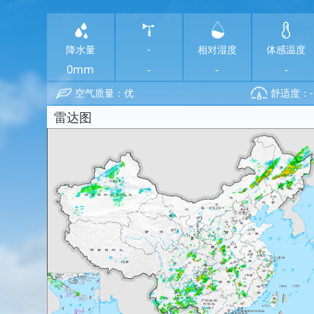
降水量
-
相对湿度
体感温度
0mm
-
-
-
空气质量：优
舒适度：-
雷达图