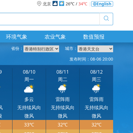
北京
26℃ /
34℃
|
English
环境气象
农业气象
数值预报
省份：
城市：
发布时间：08-06 20:00
9
08/10
08/11
08/12
日
周一
周二
周三
云
多云
雷阵雨
雷阵雨
风
无持续风向
无持续风向
无持续风向
级
微风
微风
微风
℃
33℃
32℃
32℃