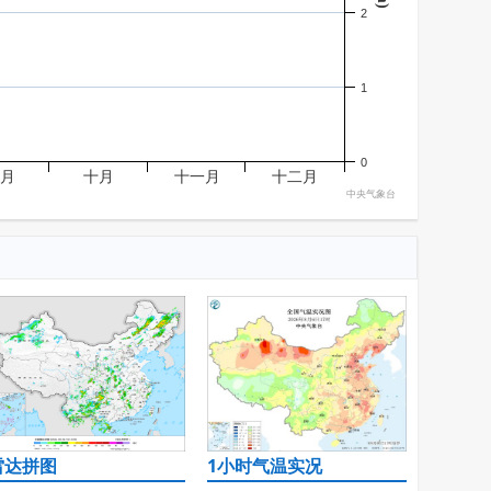
2
1
0
九月
十月
十一月
十二月
中央气象台
雷达拼图
1小时气温实况