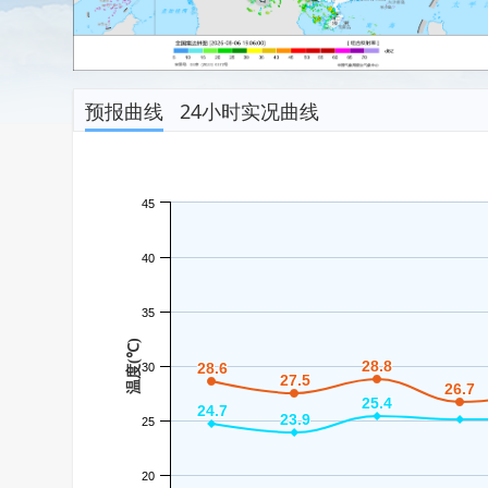
预报曲线
24小时实况曲线
45
40
35
温度(℃)
28.8
28.8
28.6
28.6
30
27.5
27.5
26.7
26.7
25.4
25.4
24.7
24.7
23.9
23.9
25
20