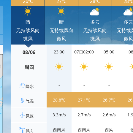
26℃
27℃
28℃
28
晴
晴
多云
多
无持续风向
无持续风向
无持续风向
无持续
微风
微风
微风
微
08/06
23:00
07日02:00
05:00
08
周四
-
-
-
降水
28.8℃
27.1℃
26.7℃
26
气温
3.3m/s
2.7m/s
2.6m/s
1.
风速
西南风
西南风
西风
风向