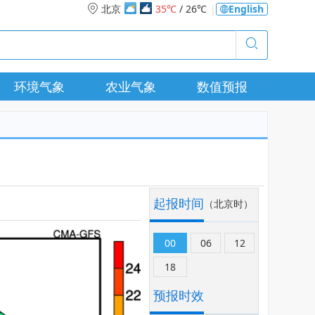
北京
35℃
/ 26℃
|
English
环境气象
农业气象
数值预报
起报时间
（北京时）
00
06
12
18
预报时效