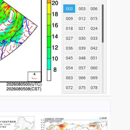
000
003
006
009
012
015
018
021
024
027
030
033
036
039
042
045
048
051
054
057
060
063
066
069
072
075
078
081
084
087
090
093
096
099
102
105
108
111
114