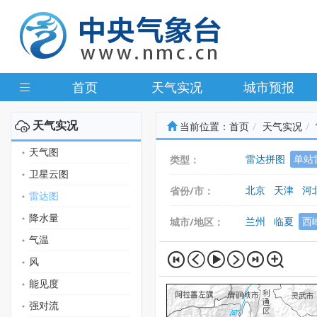
首页
天气实况
城市预报
天气实况
当前位置：
首页
天气实况
天气图
雷达拼图
单站
类型：
卫星云图
北京
天津
河
省份/市：
雷达图
广东
广西
海
降水量
兰州
临夏
西
城市/地区：
气温
风
能见度
强对流