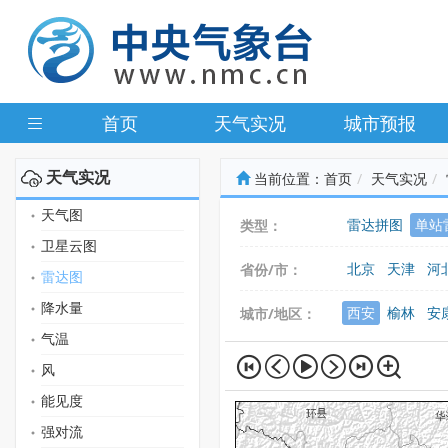
首页
天气实况
城市预报
天气实况
当前位置：
首页
天气实况
天气图
雷达拼图
单站
类型：
卫星云图
北京
天津
河
省份/市：
雷达图
广东
广西
海
降水量
西安
榆林
安
城市/地区：
气温
风
能见度
强对流