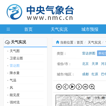
首页
天气实况
城市预报
天气实况
当前位置：
首页
天气实况
天气图
雷达拼图
单站
类型：
卫星云图
北京
天津
河
省份/市：
雷达图
广东
广西
海
降水量
成都
红原
巴
城市/地区：
气温
风
能见度
强对流