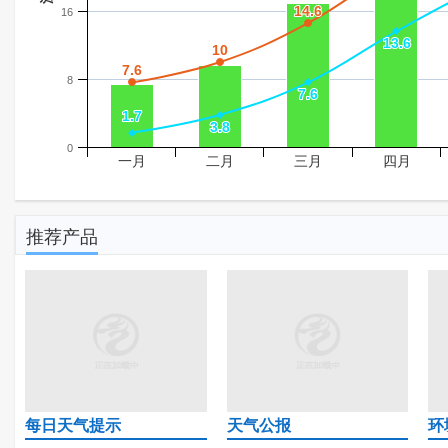
14.6
14.6
16
13.6
13.6
10
10
7.6
7.6
8
7.6
7.6
1.7
1.7
3.8
3.8
0
一月
二月
三月
四月
推荐产品
每日天气提示
天气公报
环