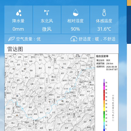
降水量
东北风
相对湿度
体感温度
0mm
微风
90%
31.6℃
空气质量：优
舒适度：暖，不舒适
雷达图