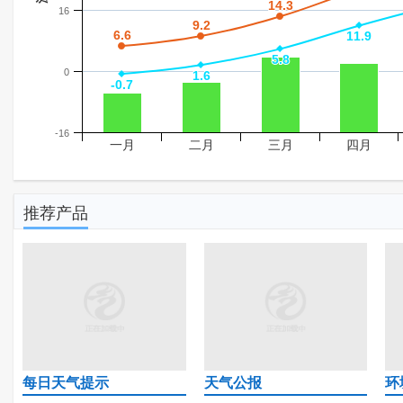
14.3
14.3
16
9.2
9.2
6.6
6.6
11.9
11.9
5.8
5.8
0
1.6
1.6
-0.7
-0.7
-16
一月
二月
三月
四月
推荐产品
每日天气提示
天气公报
环