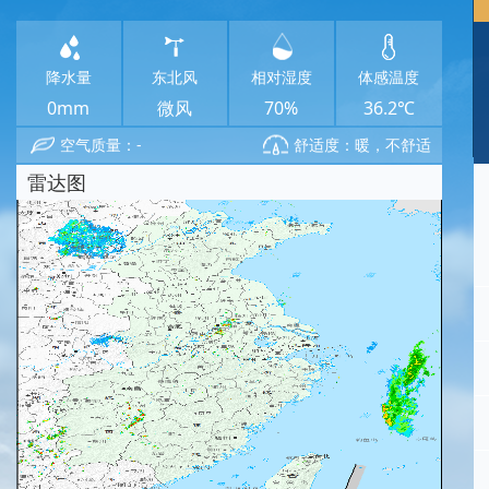
降水量
东北风
相对湿度
体感温度
0mm
微风
70%
36.2℃
空气质量：-
舒适度：暖，不舒适
雷达图