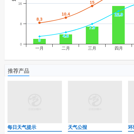
15
15
16
10.4
10.4
12.9
12.9
8.3
8.3
8
7.9
7.9
4.6
4.6
3
3
0
一月
二月
三月
四月
推荐产品
每日天气提示
天气公报
环