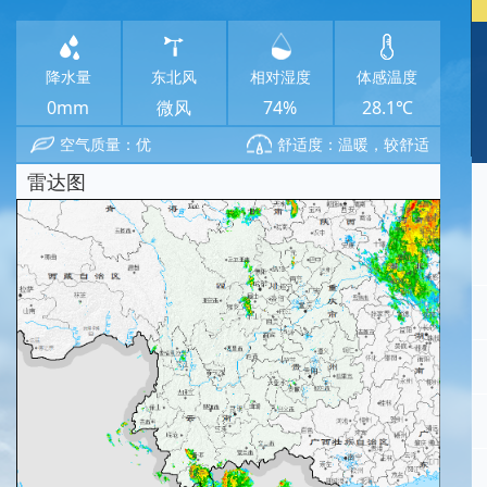
降水量
东北风
相对湿度
体感温度
0mm
微风
74%
28.1℃
空气质量：优
舒适度：温暖，较舒适
雷达图