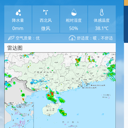
降水量
西北风
相对湿度
体感温度
0mm
微风
50%
38.1℃
空气质量：优
舒适度：暖，不舒适
雷达图