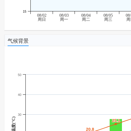
15
08/02
08/03
08/04
08/05
08
周日
周一
周二
周三
周
气候背景
50
40
30
温度(°C)
25.1
25.1
20.8
20.8