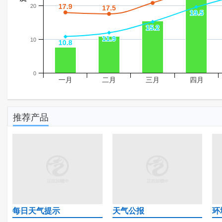
17.9
17.9
20
17.5
17.5
19.5
19.5
15.2
15.2
11.9
11.9
10
10.8
10.8
0
一月
二月
三月
四月
推荐产品
每日天气提示
天气公报
环