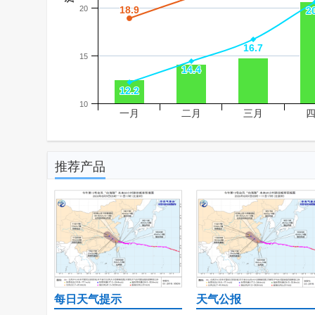
20
18.9
18.9
2
2
16.7
16.7
15
14.4
14.4
12.2
12.2
10
一月
二月
三月
推荐产品
每日天气提示
天气公报