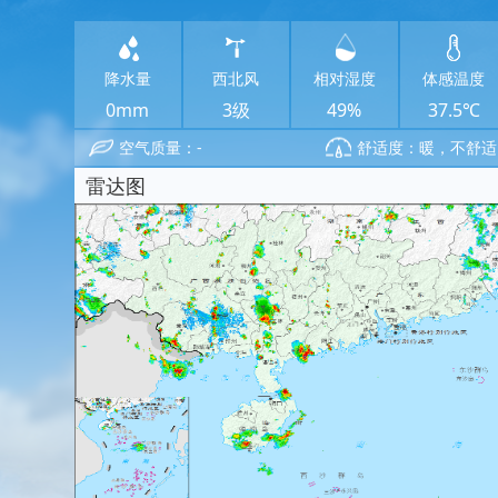
降水量
西北风
相对湿度
体感温度
0mm
3级
49%
37.5℃
空气质量：-
舒适度：暖，不舒适
雷达图