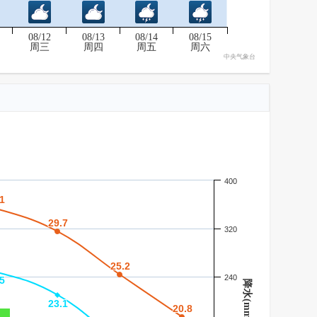
08/12
08/13
08/14
08/15
周三
周四
周五
周六
中央气象台
400
1
1
29.7
29.7
320
25.2
25.2
240
5
5
降水(mm)
23.1
23.1
20.8
20.8