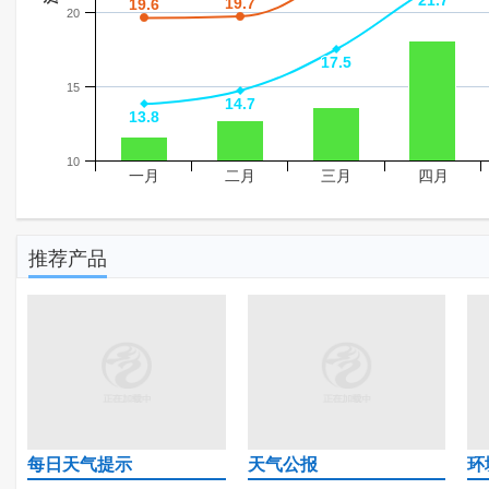
21.7
21.7
19.7
19.7
19.6
19.6
20
17.5
17.5
15
14.7
14.7
13.8
13.8
10
一月
二月
三月
四月
推荐产品
每日天气提示
天气公报
环