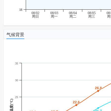
15
08/02
08/03
08/04
08/05
08
周日
周一
周二
周三
周
气候背景
35
30
26.8
26.8
25
温度(°C)
22.6
22.6