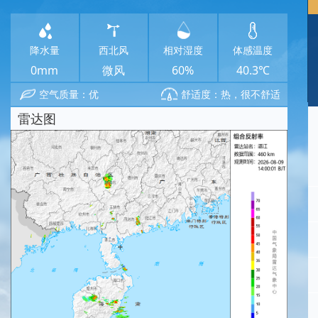
降水量
西北风
相对湿度
体感温度
0mm
微风
60%
40.3℃
空气质量：优
舒适度：热，很不舒适
雷达图