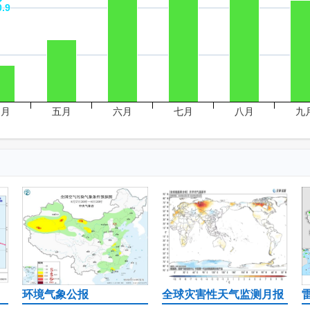
0.9
0.9
四月
五月
六月
七月
八月
九
环境气象公报
全球灾害性天气监测月报