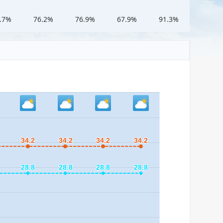
.7%
76.2%
76.9%
67.9%
91.3%
79.7%
34.2
34.2
34.2
34.2
34.2
34.2
34.2
34.2
28.8
28.8
28.8
28.8
28.8
28.8
28.8
28.8