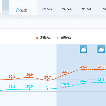
89.5%
96.5%
91.6%
79
湿度
高温(℃)
低温(℃)
34.2
34.2
34.2
34.2
32.1
32.1
30.9
30.9
30.1
30.1
29.7
29.7
28.8
28.8
28.3
28.3
26.8
26.8
26
26
25.9
25.9
25.8
25.8