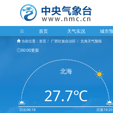
首页
天气实况
城市
当前位置：
首页
广西壮族自治区
北海天气预报
00:00更新
北海
27.7℃
日出06:18
日落19:20