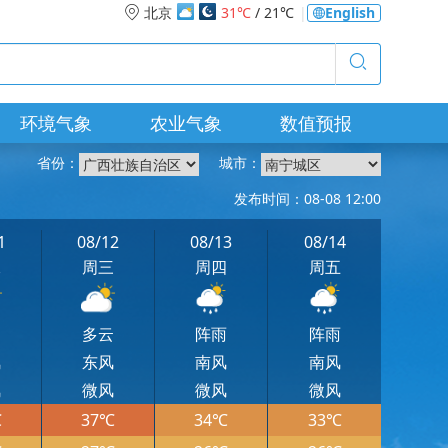
北京
31℃
/ 21℃
|
English
环境气象
农业气象
数值预报
省份：
城市：
发布时间：08-08 12:00
1
08/12
08/13
08/14
二
周三
周四
周五
云
多云
阵雨
阵雨
风
东风
南风
南风
风
微风
微风
微风
℃
37℃
34℃
33℃