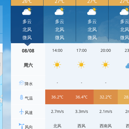
26℃
27℃
27℃
27
多云
多云
多云
多
北风
北风
北风
北
微风
微风
微风
微
08/08
14:00
17:00
20:00
23
周六
-
-
-
降水
36.2℃
36.4℃
32.2℃
28
气温
2.7m/s
3.3m/s
2.1m/s
2
风速
北风
西风
西南风
风向