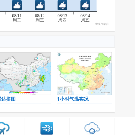
08/11
08/12
08/13
08/14
周二
周三
周四
周五
中央气象台
雷达拼图
1小时气温实况