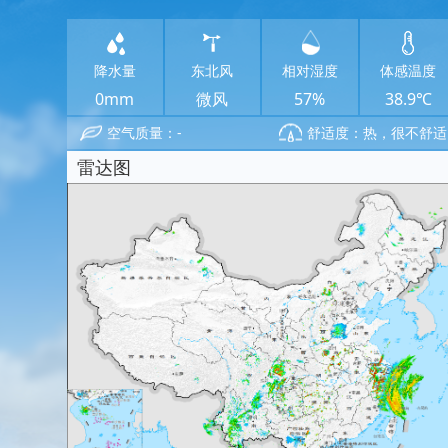
降水量
东北风
相对湿度
体感温度
0mm
微风
57%
38.9℃
空气质量：-
舒适度：热，很不舒适
雷达图