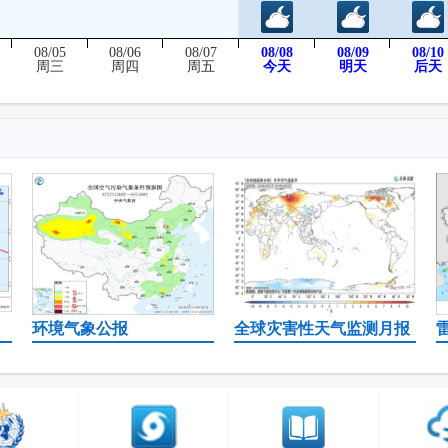
08/05
08/06
08/07
08/08
08/09
08/10
后天
周三
周四
周五
今天
明天
环境气象公报
全球灾害性天气监测月报