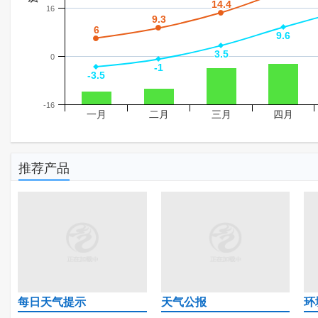
14.4
14.4
16
9.3
9.3
6
6
9.6
9.6
3.5
3.5
0
-1
-1
-3.5
-3.5
-16
一月
二月
三月
四月
推荐产品
每日天气提示
天气公报
环