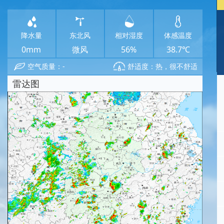
降水量
东北风
相对湿度
体感温度
0mm
微风
56%
38.7℃
空气质量：-
舒适度：热，很不舒适
雷达图