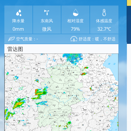
降水量
东南风
相对湿度
体感温度
0mm
微风
79%
32.7℃
空气质量：-
舒适度：暖，不舒适
雷达图