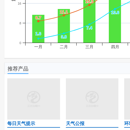
15.3
15.3
16
11.1
11.1
13.6
13.6
8.7
8.7
8
7.4
7.4
1.6
1.6
3.8
3.8
0
一月
二月
三月
四月
推荐产品
每日天气提示
天气公报
环