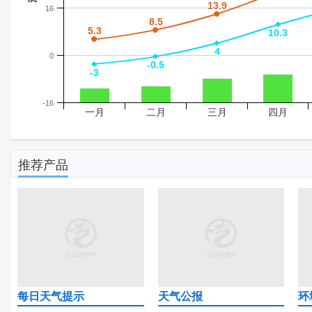
13.9
13.9
16
8.5
8.5
5.3
5.3
10.3
10.3
4
4
0
-0.5
-0.5
-3
-3
-16
一月
二月
三月
四月
推荐产品
每日天气提示
天气公报
环