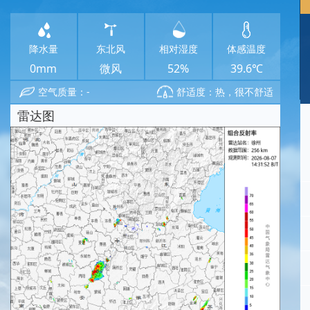
降水量
东北风
相对湿度
体感温度
0mm
微风
52%
39.6℃
空气质量：-
舒适度：热，很不舒适
雷达图