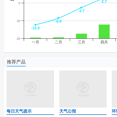
2.7
2.7
0
-2.7
-2.7
-8.6
-8.6
-10
-12.3
-12.3
-20
一月
二月
三月
四月
推荐产品
每日天气提示
天气公报
环