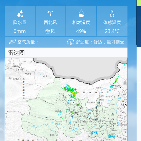
降水量
西北风
相对湿度
体感温度
0mm
微风
49%
23.4℃
空气质量：-
舒适度：舒适，最可接受
雷达图