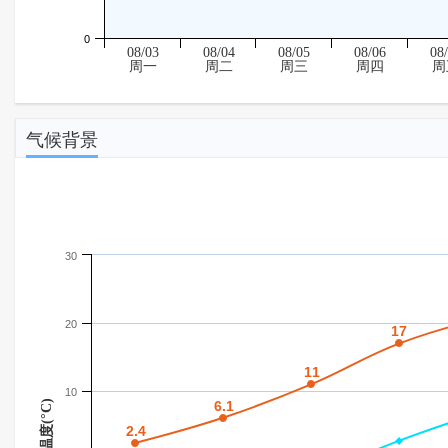
0
08/03
08/04
08/05
08/06
08
周一
周二
周三
周四
周
气候背景
30
20
17
17
11
11
10
温度(°C)
6.1
6.1
2.4
2.4