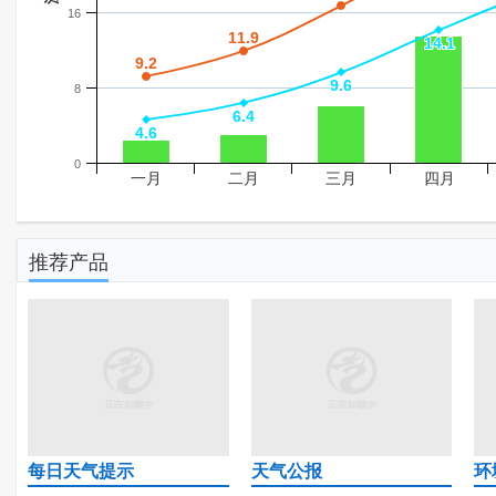
16
11.9
11.9
14.1
14.1
9.2
9.2
9.6
9.6
8
6.4
6.4
4.6
4.6
0
一月
二月
三月
四月
推荐产品
每日天气提示
天气公报
环