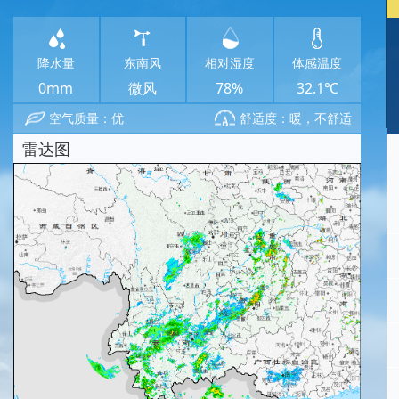
降水量
东南风
相对湿度
体感温度
0mm
微风
78%
32.1℃
空气质量：优
舒适度：暖，不舒适
雷达图