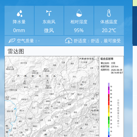
降水量
东南风
相对湿度
体感温度
0mm
微风
95%
20.2℃
空气质量：-
舒适度：舒适，最可接受
雷达图