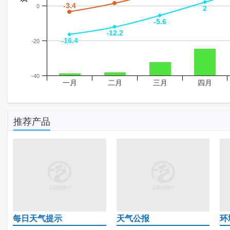
-3.4
-3.4
0
2
2
-5.6
-5.6
-12.2
-12.2
-16.4
-16.4
-20
-40
一月
二月
三月
四月
推荐产品
每日天气提示
天气公报
环