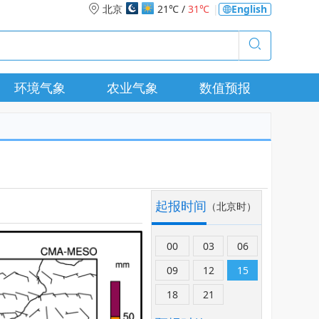
北京
21℃ /
31℃
|
English
环境气象
农业气象
数值预报
起报时间
（北京时）
00
03
06
09
12
15
18
21