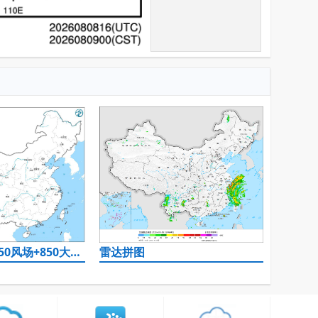
500hPa高度+850风场+850大风速（大于等于12）
雷达拼图