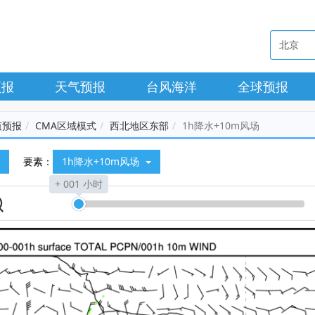
预报
天气预报
台风海洋
全球预报
值预报
CMA区域模式
西北地区东部
1h降水+10m风场
要素：
1h降水+10m风场
+ 001 小时