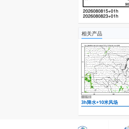
相关产品
3h降水+10米风场