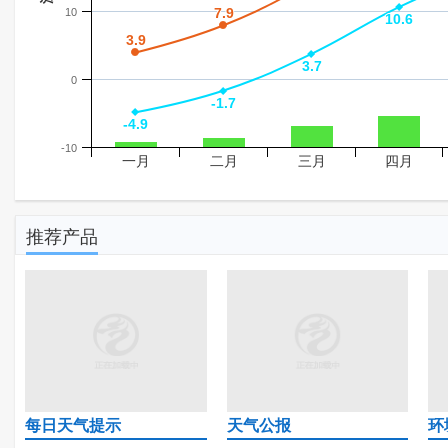
7.9
7.9
10
10.6
10.6
3.9
3.9
3.7
3.7
0
-1.7
-1.7
-4.9
-4.9
-10
一月
二月
三月
四月
推荐产品
每日天气提示
天气公报
环