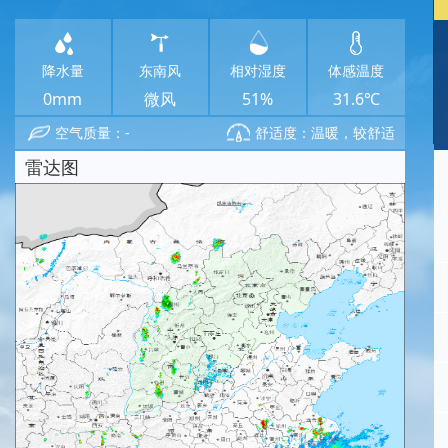
降水量
东南风
相对湿度
体感温度
0mm
微风
51%
31.6℃
空气质量：-
舒适度：温暖，较舒适
雷达图