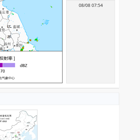
08/08 07:54