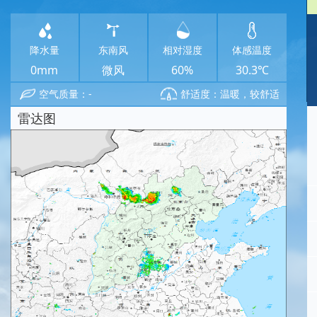
降水量
东南风
相对湿度
体感温度
0mm
微风
60%
30.3℃
空气质量：-
舒适度：温暖，较舒适
雷达图