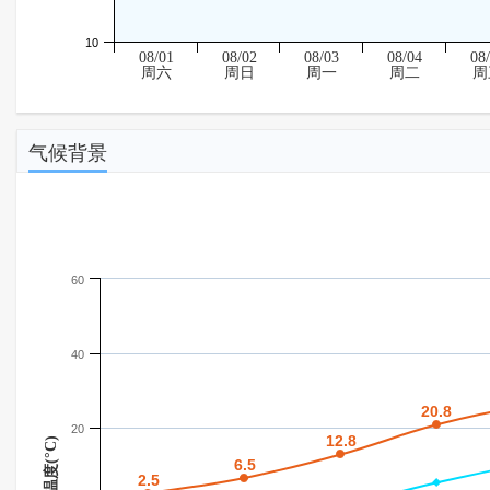
10
08/01
08/02
08/03
08/04
08
周六
周日
周一
周二
周
气候背景
60
40
20.8
20.8
20
12.8
12.8
温度(°C)
6.5
6.5
2.5
2.5