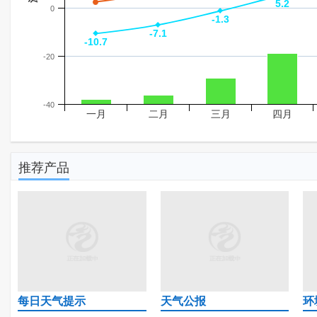
5.2
5.2
0
-1.3
-1.3
-7.1
-7.1
-10.7
-10.7
-20
-40
一月
二月
三月
四月
推荐产品
每日天气提示
天气公报
环