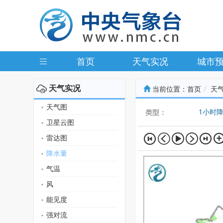
首页
天气实况
城市
天气实况
当前位置：
首页
天
天气图
1小时
类型：
卫星云图
雷达图
降水量
气温
风
能见度
强对流