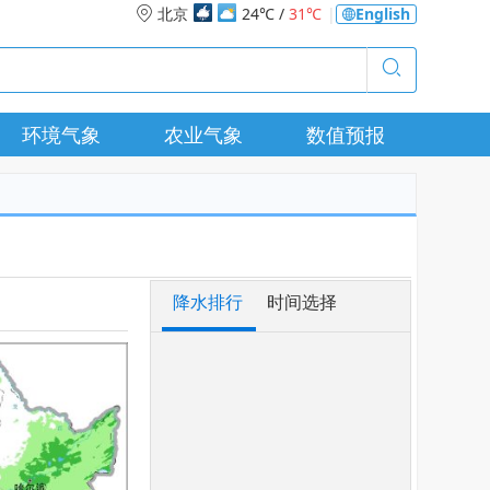
北京
24℃ /
31℃
|
English
环境气象
农业气象
数值预报
降水排行
时间选择