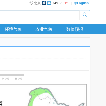
北京
24℃ /
31℃
|
English
环境气象
农业气象
数值预报
144小时
168小时