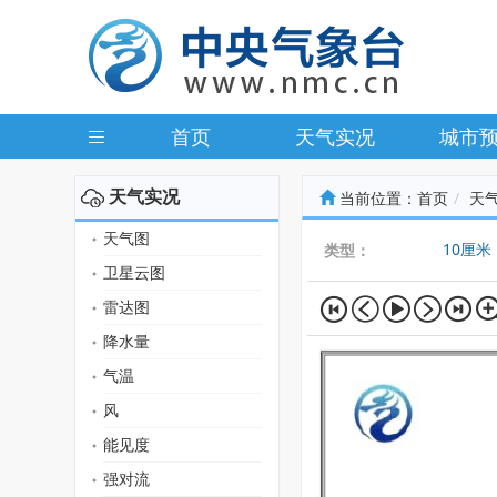
首页
天气实况
城市
天气实况
当前位置：
首页
天
天气图
10厘米
类型：
卫星云图
雷达图
降水量
气温
风
能见度
强对流