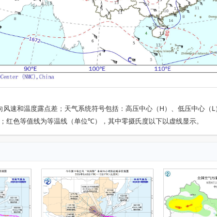
向风速和温度露点差；天气系统符号包括：高压中心（H）、低压中心（L
m）；红色等值线为等温线（单位℃），其中零摄氏度以下以虚线显示。