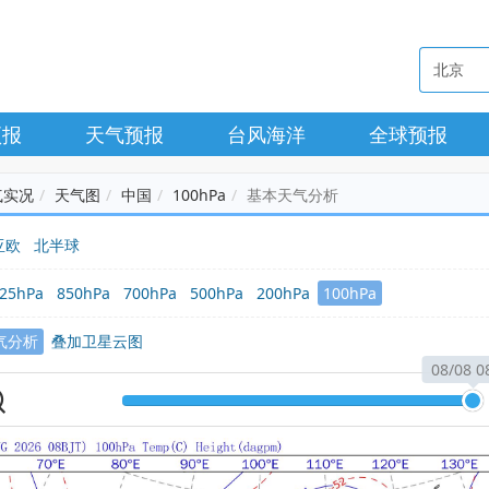
预报
天气预报
台风海洋
全球预报
气实况
天气图
中国
100hPa
基本天气分析
亚欧
北半球
25hPa
850hPa
700hPa
500hPa
200hPa
100hPa
气分析
叠加卫星云图
08/08 0