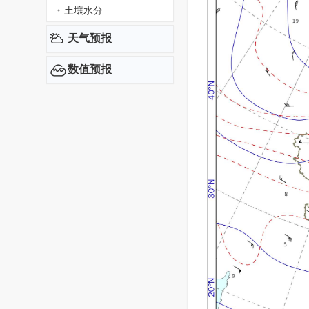
土壤水分
天气预报
数值预报