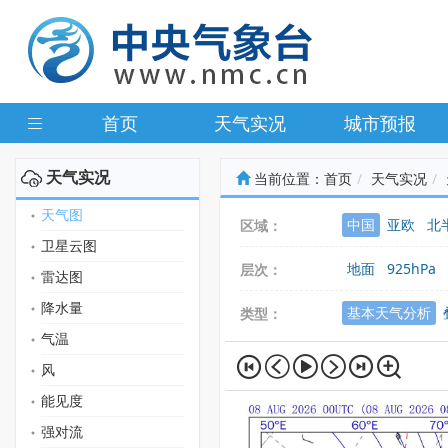
首页
天气实况
城市预报
天气实况
当前位置：
首页
天气实况
天气图
中国
亚欧
北
区域：
卫星云图
地面
925hPa
层次：
雷达图
降水量
基本天气分析
类型：
气温
风
能见度
强对流