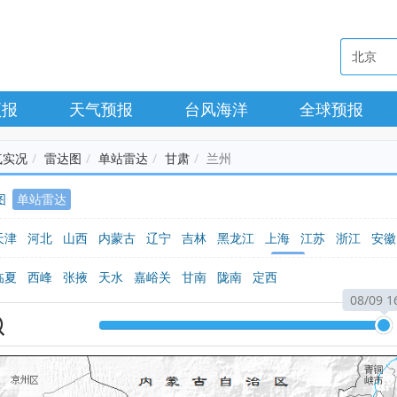
预报
天气预报
台风海洋
全球预报
气实况
雷达图
单站雷达
甘肃
兰州
图
单站雷达
天津
河北
山西
内蒙古
辽宁
吉林
黑龙江
上海
江苏
浙江
安徽
广西
海南
重庆
四川
贵州
云南
西藏
陕西
甘肃
青海
宁夏
新
临夏
西峰
张掖
天水
嘉峪关
甘南
陇南
定西
08/09 1