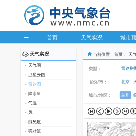
首页
天气实况
城市
天气实况
当前位置：
首页
天
天气图
雷达拼
类型：
卫星云图
北京
省份/市：
雷达图
广东
降水量
兰州
城市/地区：
气温
风
能见度
强对流