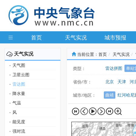
首页
天气实况
城市预报
天气实况
当前位置：
首页
天气实况
天气图
雷达拼图
单站
类型：
卫星云图
北京
天津
河
省份/市：
雷达图
广东
广西
海
降水量
曲靖
红河哈尼
城市/地区：
气温
风
能见度
强对流