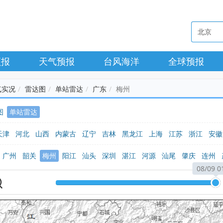
预报
天气预报
台风海洋
全球预报
气实况
雷达图
单站雷达
广东
梅州
图
单站雷达
天津
河北
山西
内蒙古
辽宁
吉林
黑龙江
上海
江苏
浙江
安徽
广西
海南
重庆
四川
贵州
云南
西藏
陕西
甘肃
青海
宁夏
新
广州
韶关
梅州
阳江
汕头
深圳
湛江
河源
汕尾
肇庆
连州
08/09 0