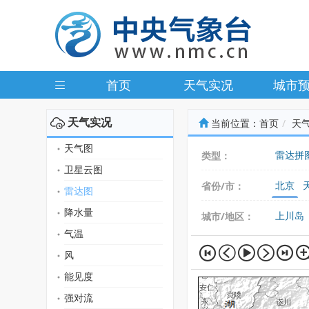
首页
天气实况
城市
天气实况
当前位置：
首页
天
天气图
雷达拼
类型：
卫星云图
北京
省份/市：
雷达图
广东
降水量
上川岛
城市/地区：
气温
风
能见度
强对流