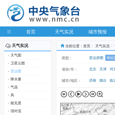
首页
天气实况
城市预报
天气实况
当前位置：
首页
天气实况
天气图
雷达拼图
单站
类型：
卫星云图
北京
天津
河
省份/市：
雷达图
广东
广西
海
降水量
济南
烟台
临
城市/地区：
气温
风
能见度
强对流