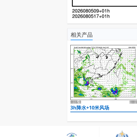
相关产品
3h降水+10米风场