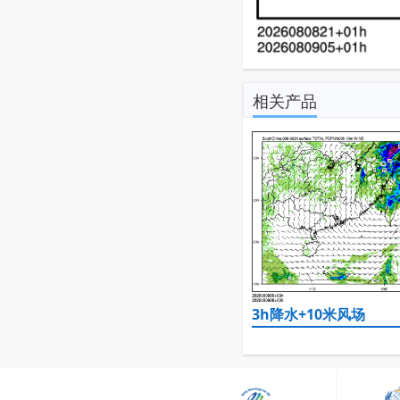
相关产品
3h降水+10米风场