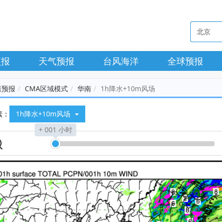
预报
天气预报
台风海洋
全球预报
值预报
CMA区域模式
华南
1h降水+10m风场
素：
1h降水+10m风场
+ 001 小时