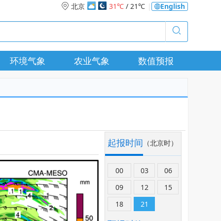
北京
31℃
/ 21℃
|
English
环境气象
农业气象
数值预报
起报时间
（北京时）
00
03
06
09
12
15
18
21