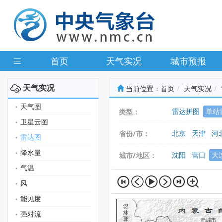
首页
天气实况
城市预报
天气实况
当前位置：
首页
天气实况
天气图
雷达拼图
单站
类型：
卫星云图
北京
天津
河
省份/市：
雷达图
广东
广西
海
降水量
沈阳
营口
大
城市/地区：
气温
风
能见度
强对流