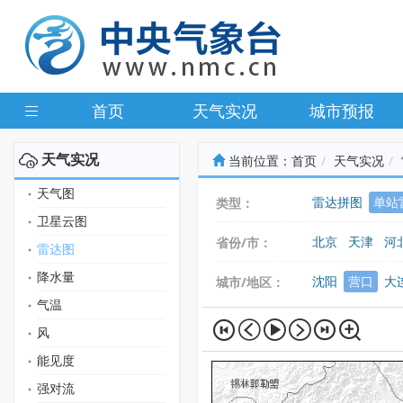
首页
天气实况
城市预报
天气实况
当前位置：
首页
天气实况
天气图
雷达拼图
单站
类型：
卫星云图
北京
天津
河
省份/市：
雷达图
广东
广西
海
降水量
沈阳
营口
大
城市/地区：
气温
风
能见度
强对流