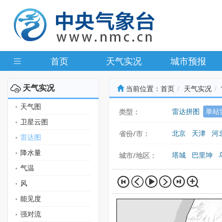
首页
天气实况
城市预报
天气实况
当前位置：
首页
天气实况
天气图
雷达拼图
单站
类型：
卫星云图
北京
天津
河
省份/市：
雷达图
广东
广西
海
降水量
塔城
巴里坤
城市/地区：
气温
哈密
精河
伊
风
能见度
强对流