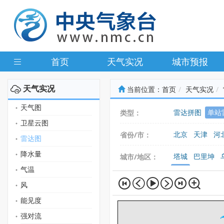
首页
天气实况
城市预报
天气实况
当前位置：
首页
天气实况
天气图
雷达拼图
单站
类型：
卫星云图
北京
天津
河
省份/市：
雷达图
广东
广西
海
降水量
塔城
巴里坤
城市/地区：
气温
哈密
精河
伊
风
能见度
强对流