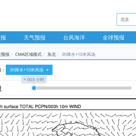
预报
天气预报
台风海洋
全球预报
值预报
CMA区域模式
东北
3h降水+10米风场
素：
3h降水+10米风场
+ 003 小时