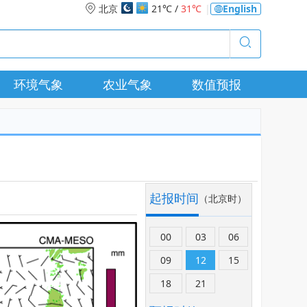
北京
21℃ /
31℃
|
English
环境气象
农业气象
数值预报
起报时间
（北京时）
00
03
06
09
12
15
18
21