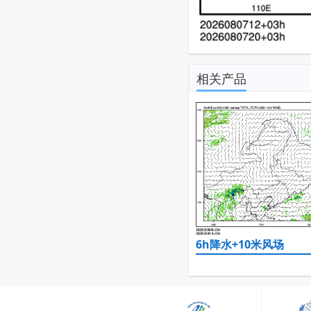
相关产品
6h降水+10米风场