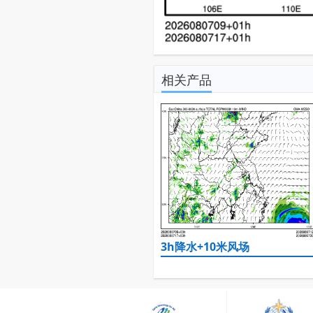
相关产品
3h降水+10米风场