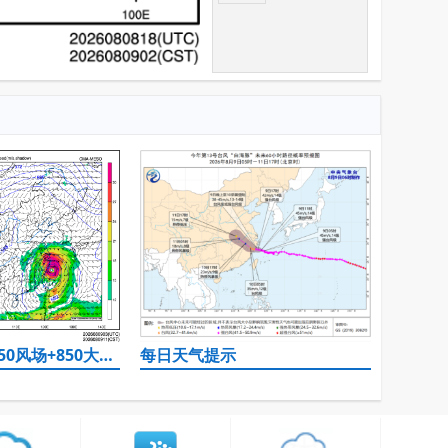
500hPa高度+850风场+850大风速（大于等于12）
每日天气提示