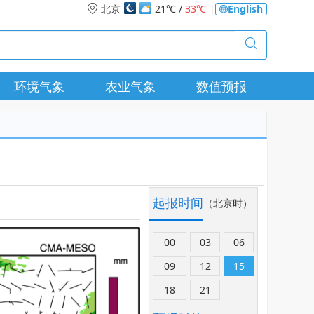
北京
21℃ /
33℃
|
English
环境气象
农业气象
数值预报
起报时间
（北京时）
00
03
06
09
12
15
18
21