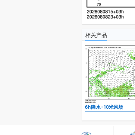
相关产品
6h降水+10米风场