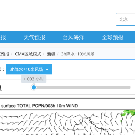
预报
天气预报
台风海洋
全球预报
值预报
CMA区域模式
新疆
3h降水+10米风场
素：
3h降水+10米风场
+ 003 小时