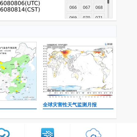
066
067
068
069
070
071
072
全球灾害性天气监测月报