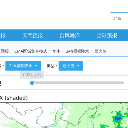
预报
天气预报
台风海洋
全球预报
值预报
CMA区域集合模式
华中
24h累积降水
最大值
素：
24h累积降水
类型：
最大值
+ 024 小时