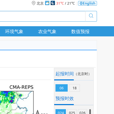
北京
31℃
/ 21℃
|
English
环境气象
农业气象
数值预报
起报时间
（北京时）
06
18
预报时效
024
025
026