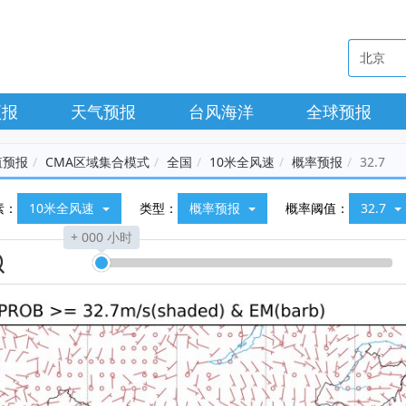
预报
天气预报
台风海洋
全球预报
值预报
CMA区域集合模式
全国
10米全风速
概率预报
32.7
素：
10米全风速
类型：
概率预报
概率阈值：
32.7
+ 000 小时