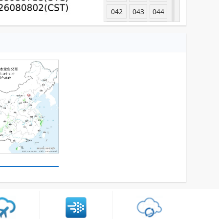
042
043
044
045
046
047
048
049
050
051
052
053
054
055
056
057
058
059
060
061
062
063
064
065
066
067
068
069
070
071
072