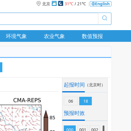
北京
31℃
/ 21℃
|
English
环境气象
农业气象
数值预报
起报时间
（北京时）
06
18
预报时效
000
001
002