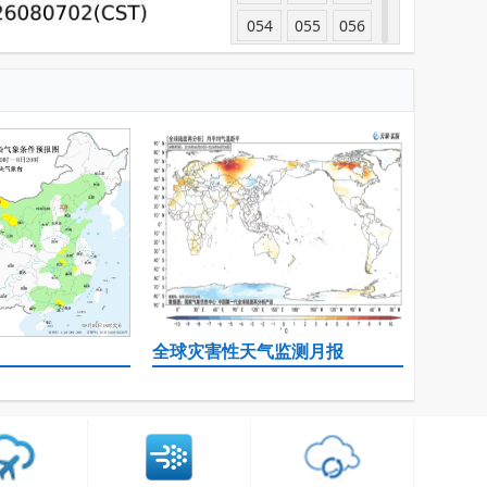
054
055
056
057
058
059
060
061
062
063
064
065
066
067
068
069
070
071
072
全球灾害性天气监测月报