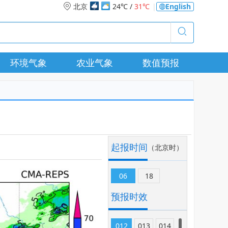
北京
24℃ /
31℃
|
English
环境气象
农业气象
数值预报
起报时间
（北京时）
06
18
预报时效
012
013
014