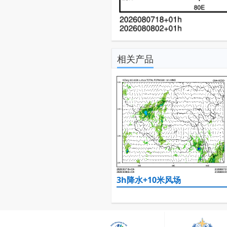
相关产品
3h降水+10米风场